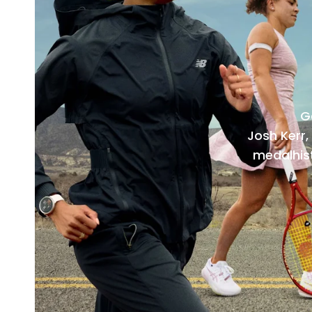
G
Josh Kerr,
medalhis