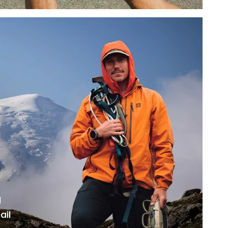
l
ail