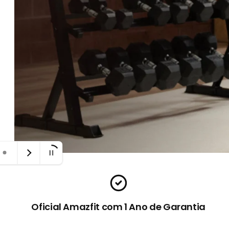
t
B
r
a
s
i
l
Oficial Amazfit com 1 Ano de Garantia