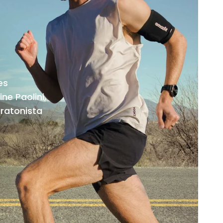
es
ne Paolini,
ratonista