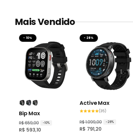
Mais Vendido
- 10%
- 28%
Active Max
35
(35)
Bip Max
total
de
avaliações
P
R$ 1.099,00
P
-28%
P
R$ 659,00
P
-10%
R$ 791,20
R$ 593,10
r
r
r
r