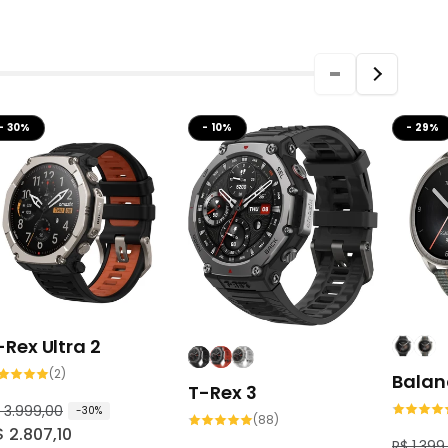
- 30%
- 10%
- 29%
-Rex Ultra 2
2
(2)
Balan
total
T-Rex 3
de
avaliações
 3.999,00
-30%
88
(88)
total
 2.807,10
de
P
R$ 1.399
P