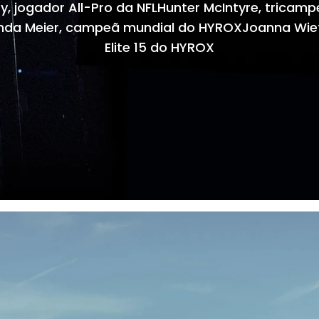
ry, jogador All-Pro da NFLHunter McIntyre, tricam
nda Meier, campeã mundial do HYROXJoanna Wietr
Elite 15 do HYROX