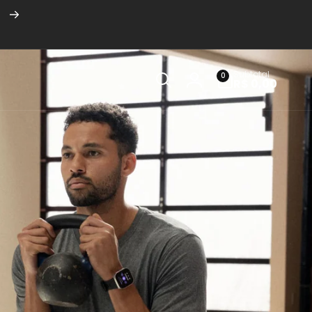
8
0
Subtotal
0
itens
R$ 0,00
Fazer
login