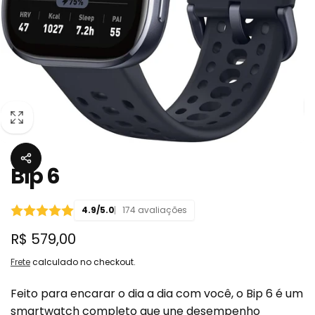
Bip 6
4.9/5.0
174 avaliações
Preço
R$ 579,00
normal
Frete
calculado no checkout.
Feito para encarar o dia a dia com você, o Bip 6 é um
smartwatch completo que une desempenho