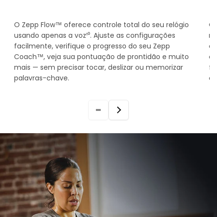
O Zepp Flow™ oferece controle total do seu relógio
Co
usando apenas a voz¹⁰. Ajuste as configurações
me
facilmente, verifique o progresso do seu Zepp
co
Coach™, veja sua pontuação de prontidão e muito
em
mais — sem precisar tocar, deslizar ou memorizar
fo
palavras-chave.
en