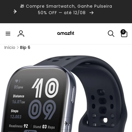
Pular
🎁 Compre Smartwatch, Ganhe Pulseira
para o
conteúdo
50% OFF — até 12/08
0
0
itens
Fazer
login
Início
Bip 6
ular para
s
nformações
o produto